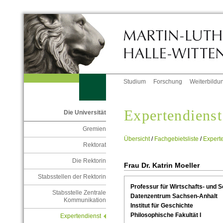
Studium
Forschung
Weiterbildu
Expertendienst
Die Universität
Gremien
Übersicht
/
Fachgebietsliste
/
Experte
Rektorat
Die Rektorin
Frau Dr. Katrin Moeller
Stabsstellen der Rektorin
Professur für Wirtschafts- und S
Stabsstelle Zentrale
Datenzentrum Sachsen-Anhalt
Kommunikation
Institut für Geschichte
Philosophische Fakultät I
Expertendienst