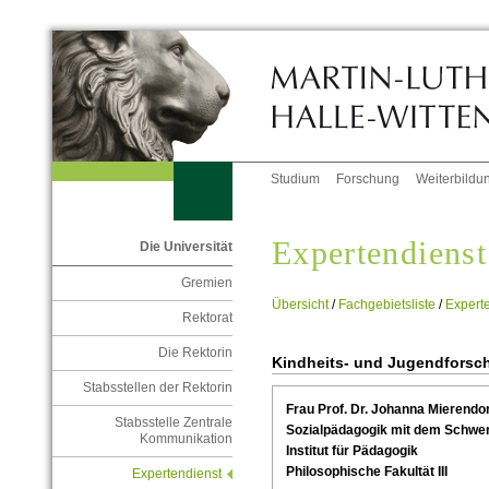
Studium
Forschung
Weiterbildu
Expertendienst
Die Universität
Gremien
Übersicht
/
Fachgebietsliste
/
Experte
Rektorat
Die Rektorin
Kindheits- und Jugendforsc
Stabsstellen der Rektorin
Frau Prof. Dr. Johanna Mierendor
Stabsstelle Zentrale
Sozialpädagogik mit dem Schwer
Kommunikation
Institut für Pädagogik
Philosophische Fakultät III
Expertendienst