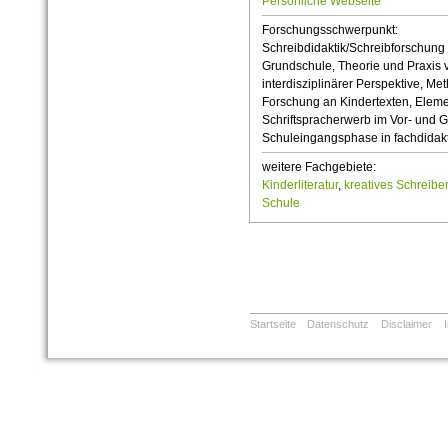
Persönliche Webseite
Forschungsschwerpunkt:
Schreibdidaktik/Schreibforschung 
Grundschule, Theorie und Praxis 
interdisziplinärer Perspektive, Me
Forschung an Kindertexten, Elemen
Schriftspracherwerb im Vor- und Gr
Schuleingangsphase in fachdidakt
weitere Fachgebiete:
Kinderliteratur
,
kreatives Schreibe
Schule
Startseite
Datenschutz
Disclaimer