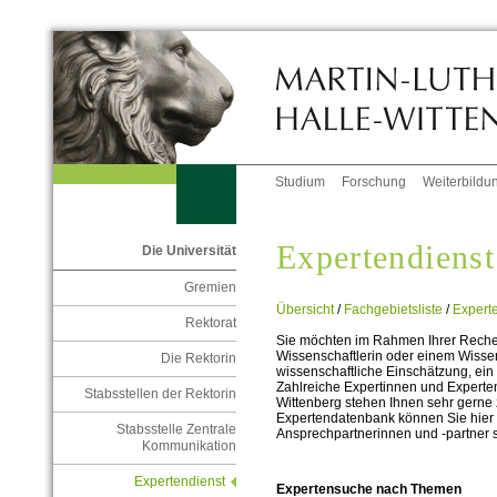
Studium
Forschung
Weiterbildu
Expertendienst
Die Universität
Gremien
Übersicht
/
Fachgebietsliste
/
Experte
Rektorat
Sie möchten im Rahmen Ihrer Recher
Wissenschaftlerin oder einem Wissen
Die Rektorin
wissenschaftliche Einschätzung, ein
Zahlreiche Expertinnen und Experten 
Stabsstellen der Rektorin
Wittenberg stehen Ihnen sehr gerne z
Expertendatenbank können Sie hie
Stabsstelle Zentrale
Ansprechpartnerinnen und -partner 
Kommunikation
Expertendienst
Expertensuche nach Themen